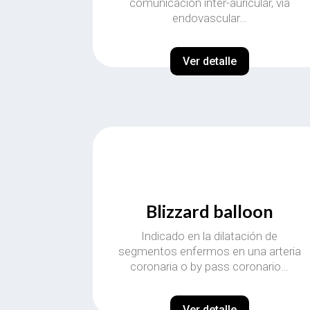
comunicación inter-auricular, via
endovascular…
Ver detalle
Blizzard balloon
Indicado en la dilatación de
segmentos enfermos en una arteria
coronaria o by pass coronario…
Ver detalle