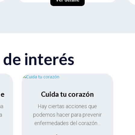
 de interés
le
Cuida tu corazón
na
Hay ciertas acciones que
a
podemos hacer para prevenir
enfermedades del corazón…