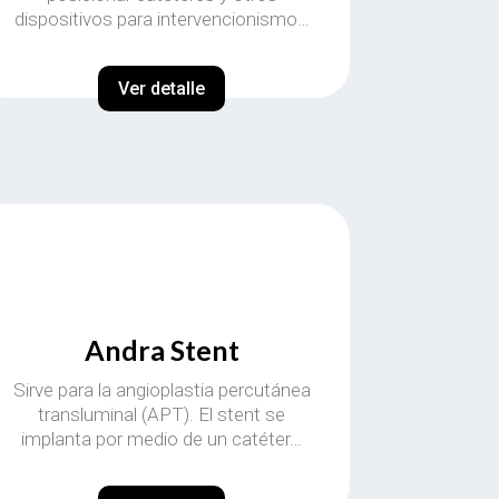
dispositivos para intervencionismo…
Ver detalle
Andra Stent
Sirve para la angioplastia percutánea
transluminal (APT). El stent se
implanta por medio de un catéter…