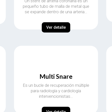
Un stent de arteria coronaria es un
pequeño tubo de malla de metal que
se expande dentro de una arteria…
Ver detalle
Multi Snare
Es un bucle de recuperación múltiple
para radiología y cardiología
intervencionistas…
Ver detalle